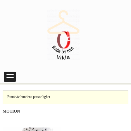
Framhäv hundens personlighet
Skapa aktiverande miljö för katter
MOTION